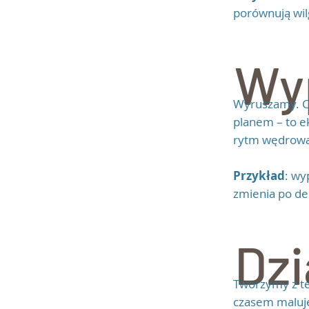
porównują wil
Wy
Wyruszamy. Cz
planem – to ek
rytm wędrowan
Przykład
: wy
zmienia po de
Dzi
Tworzymy z teg
czasem maluje