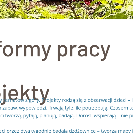
formy pracy
jekty
tematów z góry. Projekty rodzą się z obserwacji dzieci – i
zabaw, wypowiedzi. Trwają tyle, ile potrzebują. Czasem to
ci tworzą, pytają, planują, badają. Dorośli wspierają – nie 
ieci przez dwa tygodnie badają dżdżownice – tworzą mapy ic