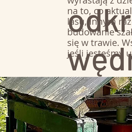
wyrastają z dzi
odkr
na to, co aktua
lasu, innym ra
budowanie szał
się w trawie. W
węd
jeśli jesteśmy 