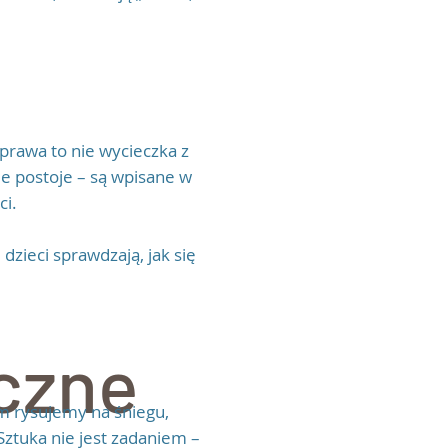
rawa to nie wycieczka z
ie postoje – są wpisane w
ci.
dzieci sprawdzają, jak się
yczne
sem rysujemy na śniegu,
ztuka nie jest zadaniem –