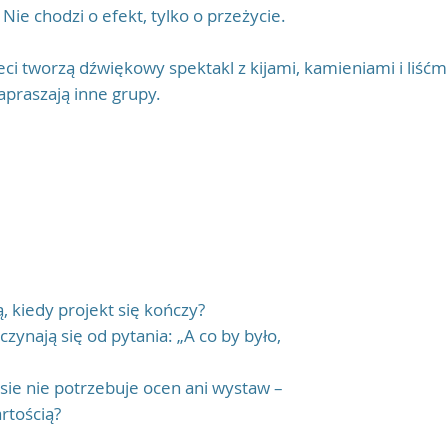
Nie chodzi o efekt, tylko o przeżycie.
ieci tworzą dźwiękowy spektakl z kijami, kamieniami i liś
apraszają inne grupy.
z, że…
, kiedy projekt się kończy?
zynają się od pytania: „A co by było,
esie nie potrzebuje ocen ani wystaw –
rtością?