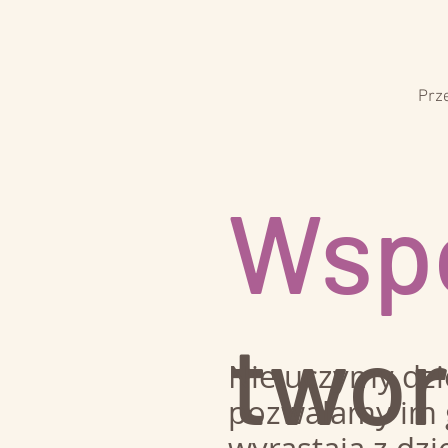
Prz
Wsp
twor
Nie uczymy dzie
pozwalamy im 