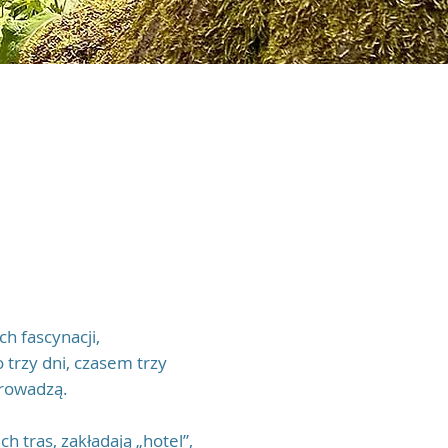
ch fascynacji,
 trzy dni, czasem trzy
prowadzą.
h tras, zakładają „hotel”,