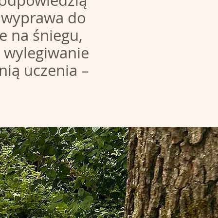
ą odpowiedzią
ie wyprawa do
e na śniegu,
… wylegiwanie
nią uczenia –