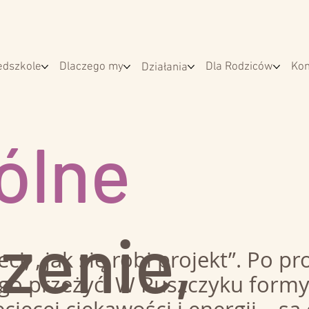
edszkole
Dlaczego my
Dla Rodziców
Kon
Działania
ólne
zenie,
ci, „jak się robi projekt”. Po pr
go przeżyć. W Puszczyku formy