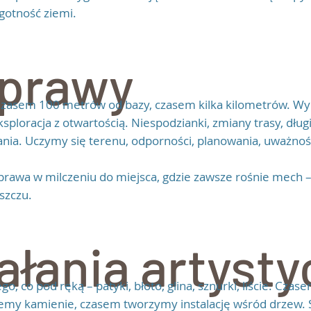
gotność ziemi.
prawy
asem 100 metrów od bazy, czasem kilka kilometrów. Wyp
sploracja z otwartością. Niespodzianki, zmiany trasy, dług
ia. Uczymy się terenu, odporności, planowania, uważnoś
prawa w milczeniu do miejsca, gdzie zawsze rośnie mech – 
szczu.
ałania artyst
o, co pod ręką – patyki, błoto, glina, sznurki, liście. Cza
my kamienie, czasem tworzymy instalację wśród drzew. S