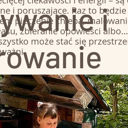
ecięcej ciekawości i energii – s
ywanie i
lne i poruszające. Raz to będz
zem pieczenie chleba, malowani
asu, zbieranie opowieści albo
szystko może stać się przestrze
rowanie
uważni.