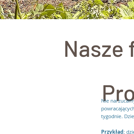
Nasze 
Pro
Nie narzucamy 
powracających 
tygodnie. Dzie
Przykład
: dz