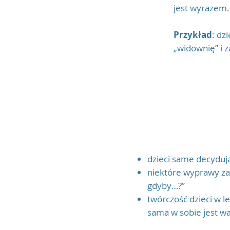
jest wyrazem. 
Przykład
: dz
„widownię” i z
Czy wies
dzieci same decydują
niektóre wyprawy zac
gdyby…?”
twórczość dzieci w l
sama w sobie jest wa