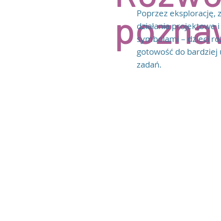
pozna
Poprzez eksplorację, 
działania projektowe i
symbolami – dzieci roz
gotowość do bardzie
zadań.