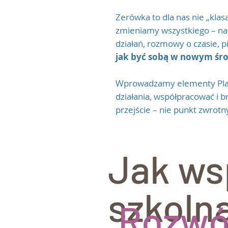
Zerówka to dla nas nie „klas
zmieniamy wszystkiego – nad
działań, rozmowy o czasie, p
jak być sobą w nowym śr
Wprowadzamy elementy Planu
działania, współpracować i b
przejście – nie punkt zwrotn
Jak ws
szkoln
Rozwó