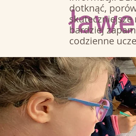
ławe
dotknąć, porówn
skuteczniejsze 
bardziej zapami
codzienne uczen