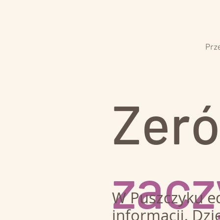
Prz
Zeró
zacz
W Puszczyku ed
informacji. Dzi