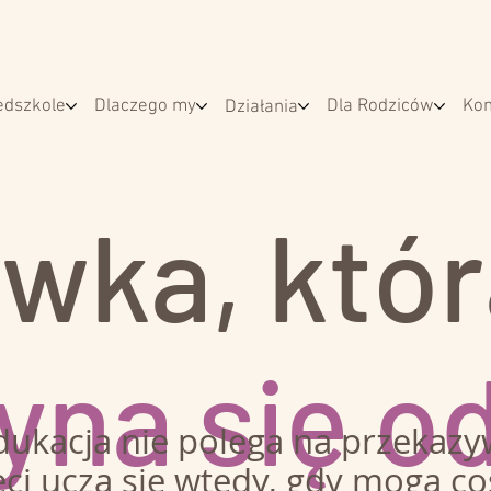
edszkole
Dlaczego my
Dla Rodziców
Kon
Działania
wka, któ
yna się o
ukacja nie polega na przekazy
eci uczą się wtedy, gdy mogą co