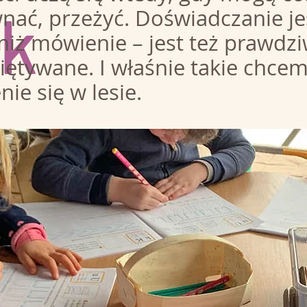
k
ać, przeżyć. Doświadczanie jes
niż mówienie – jest też prawdzi
ętywane. I właśnie takie chcem
ie się w lesie.