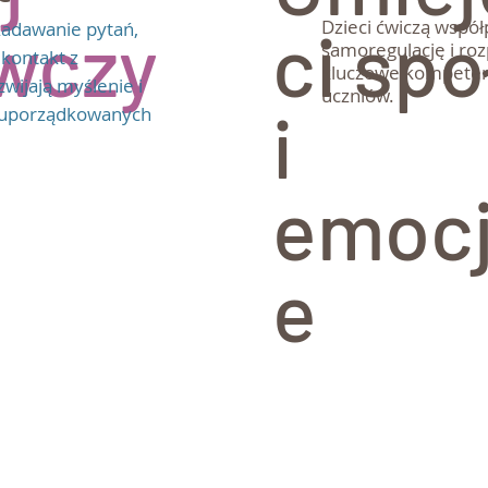
Dzieci ćwiczą współ
wczy
ci sp
zadawanie pytań,
samoregulację i ro
 kontakt z
kluczowe kompetenc
wijają myślenie i
uczniów.
i
j uporządkowanych
emocj
e