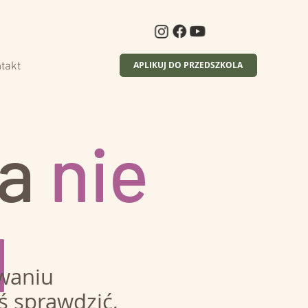
APLIKUJ DO PRZEDSZKOLA
takt
ra
nie
d
waniu
ś sprawdzić,