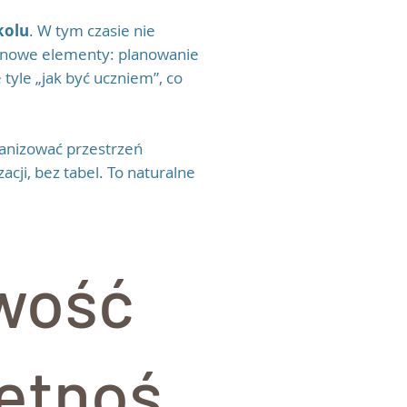
kolu
. W tym czasie nie
ię nowe elementy: planowanie
 tyle „jak być uczniem”, co
anizować przestrzeń
cji, bez tabel. To naturalne
wość
ętnoś