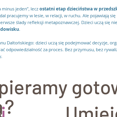
a minus jeden”, lecz
ostatni etap dzieciństwa w przedsz
al pracujemy w lesie, w relacji, w ruchu. Ale pojawiają s
ierwsze ślady refleksji metapoznawczej. Dzieci uczą się nie
odowisku
.
 Daltońskiego: dzieci uczą się podejmować decyzje, org
rać odpowiedzialność za proces. Bez przymusu, bez rywaliza
y.
pieramy goto
ą?
j
Umiej