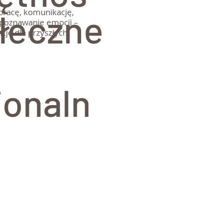
pracę, komunikację,
ołeczne
zpoznawanie emocji –
je dla przyszłych
onaln